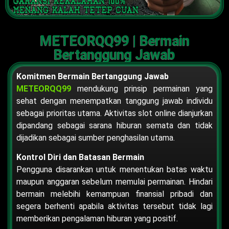
METEORQQ99 | Bermain
Bertanggung Jawab
Komitmen Bermain Bertanggung Jawab
METEORQQ99
mendukung prinsip permainan yang
sehat dengan menempatkan tanggung jawab individu
sebagai prioritas utama. Aktivitas slot online dianjurkan
dipandang sebagai sarana hiburan semata dan tidak
dijadikan sebagai sumber penghasilan utama.
Kontrol Diri dan Batasan Bermain
Pengguna disarankan untuk menentukan batas waktu
maupun anggaran sebelum memulai permainan. Hindari
bermain melebihi kemampuan finansial pribadi dan
segera berhenti apabila aktivitas tersebut tidak lagi
memberikan pengalaman hiburan yang positif.